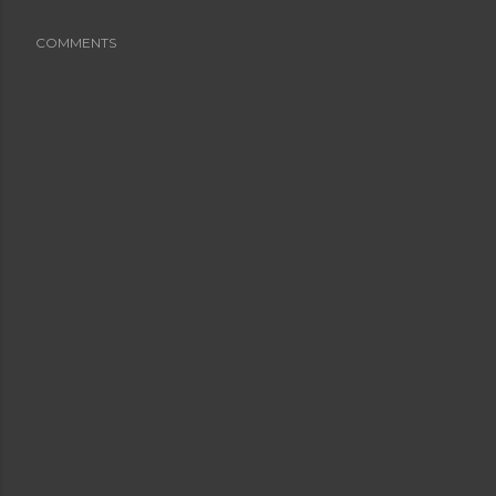
COMMENTS