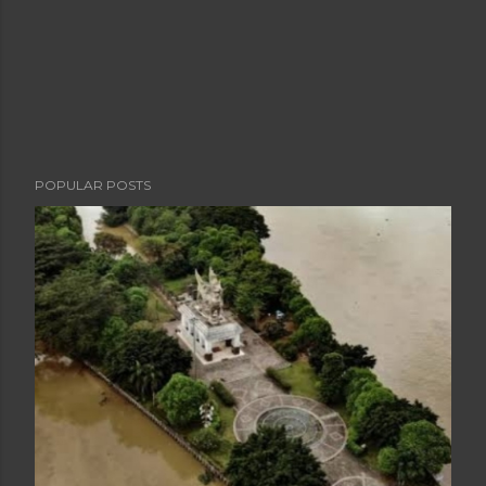
POPULAR POSTS