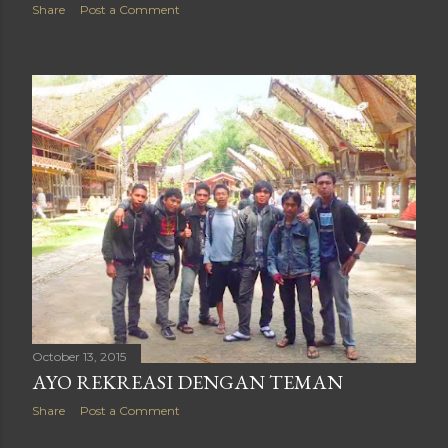
Share
Post a Comment
October 13, 2015
AYO REKREASI DENGAN TEMAN
Share
Post a Comment