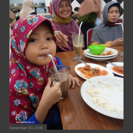
December 30, 2015