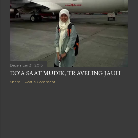
s
December 31, 2015
DO'A SAAT MUDIK, TRAVELING JAUH
Share
Post a Comment